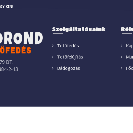
GYIKÉN!
Szolgáltatásaink
Ról
Tetőfedés
Kap
Tetőfelújítás
Mun
9 BT.
Bádogozás
Főo
84-2-13