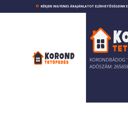
KÉRJEN INGYENES ÁRAJÁNLATOT ELÉRHETŐSÉGEINK E
KORONDBÁDOG '7
ADÓSZÁM: 265658