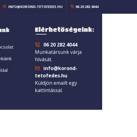
INFO@KOROND-TETOFEDES.HU
06 20 282 4044
Elérhetőségeink:
unk
06 20 282 4044
csolat
Munkatársunk várja
káink
hívását.
info@korond-
ldal
tetofedes.hu
Küldjön emailt egy
kattintással.